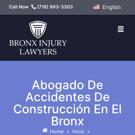
Call Now
(718) 993-3303
English
Abogado De
Accidentes De
Construcción En El
Bronx
Home
»
Inicio
»